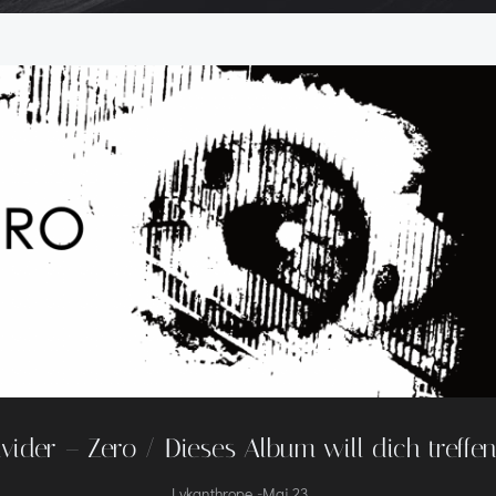
ivider – Zero / Dieses Album will dich treffen
-
Lykanthrope
Mai 23