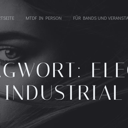
RTSEITE
MTDF IN PERSON
FÜR BANDS UND VERANST
AGWORT:
EL
INDUSTRIAL