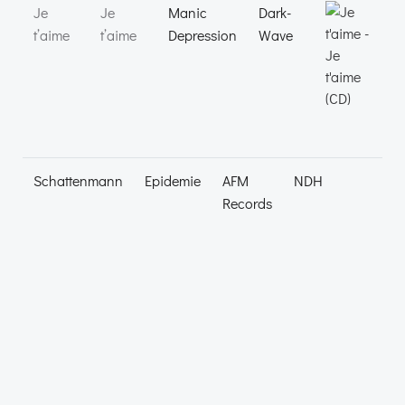
Je
Je
Manic
Dark-
t’aime
t’aime
Depression
Wave
Schattenmann
Epidemie
AFM
NDH
Records