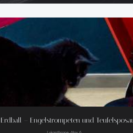
:Erdball – Engelstrompeten und Teufelspos
-
Lykanthrope
Nov. 6