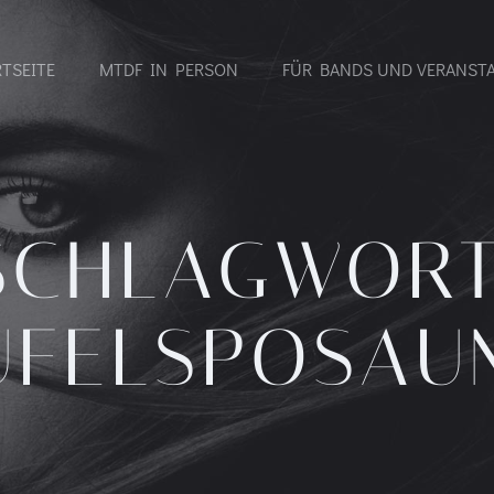
RTSEITE
MTDF IN PERSON
FÜR BANDS UND VERANST
SCHLAGWORT
UFELSPOSAU